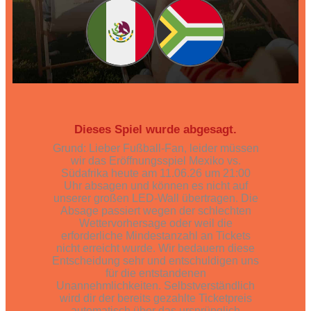
Dieses Spiel wurde abgesagt.
Grund: Lieber Fußball-Fan, leider müssen
wir das Eröffnungsspiel Mexiko vs.
Südafrika heute am 11.06.26 um 21:00
Uhr absagen und können es nicht auf
unserer großen LED-Wall übertragen. Die
Absage passiert wegen der schlechten
Wettervorhersage oder weil die
erforderliche Mindestanzahl an Tickets
nicht erreicht wurde. Wir bedauern diese
Entscheidung sehr und entschuldigen uns
für die entstandenen
Unannehmlichkeiten. Selbstverständlich
wird dir der bereits gezahlte Ticketpreis
automatisch über das ursprünglich