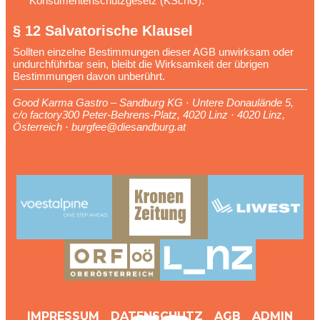
Konsumentenschutzgesetz (KSchG).
§ 12 Salvatorische Klausel
Sollten einzelne Bestimmungen dieser AGB unwirksam oder
undurchführbar sein, bleibt die Wirksamkeit der übrigen
Bestimmungen davon unberührt.
Good Karma Gastro – Sandburg KG · Untere Donaulände 5,
c/o factory300 Peter-Behrens-Platz, 4020 Linz · 4020 Linz,
Österreich · burgfee@diesandburg.at
IMPRESSUM
DATENSCHUTZ
AGB
ADMIN