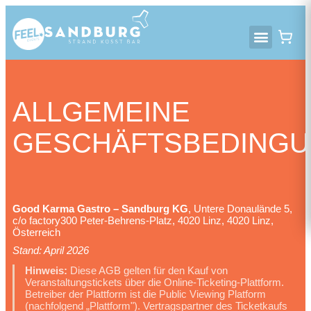
ALLGEMEINE
GESCHÄFTSBEDING
Good Karma Gastro – Sandburg KG
, Untere Donaulände 5,
c/o factory300 Peter-Behrens-Platz, 4020 Linz, 4020 Linz,
Österreich
Stand: April 2026
Hinweis:
Diese AGB gelten für den Kauf von
Veranstaltungstickets über die Online-Ticketing-Plattform.
Betreiber der Plattform ist die Public Viewing Platform
(nachfolgend „Plattform"). Vertragspartner des Ticketkaufs